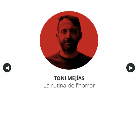
Anterior
◀︎
Sig
▶︎
TONI MEJÍAS
La rutina de l'horror