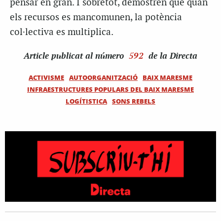
pensar en gran. I sobretot, demostren que quan
els recursos es mancomunen, la potència
col·lectiva es multiplica.
Article
publicat al número
592
de la Directa
ACTIVISME
AUTOORGANITZACIÓ
BAIX MARESME
INFRAESTRUCTURES POPULARS DEL BAIX MARESME
LOGÍTISTICA
SONS REBELS