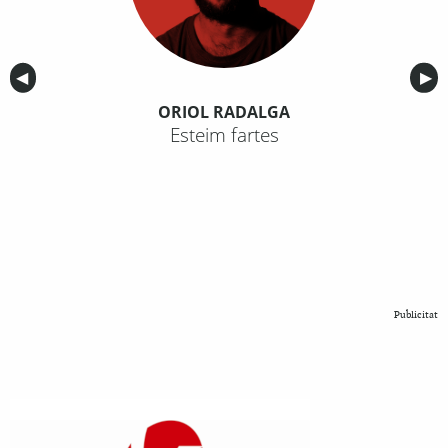
Anterior
◀︎
Sig
▶︎
ORIOL RADALGA
Esteim fartes
Publicitat