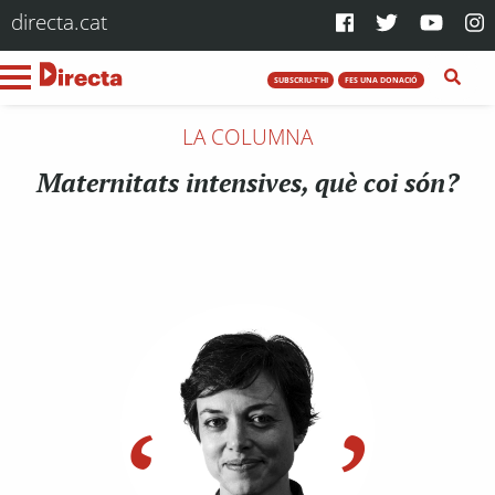
directa.cat
SUBSCRIU-T'HI
FES UNA DONACIÓ
LA COLUMNA
Maternitats intensives, què coi són?