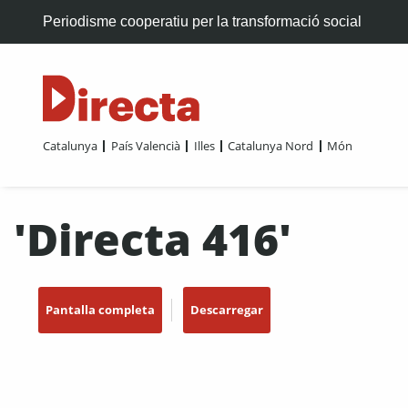
Periodisme cooperatiu per la transformació social
Catalunya
País Valencià
Illes
Catalunya Nord
Món
'Directa 416'
Pantalla completa
Descarregar