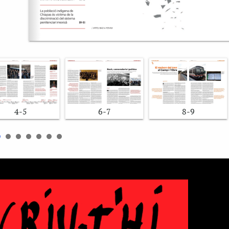
4-5
6-7
8-9