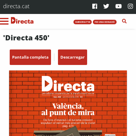
directa.cat
SUBSCRIU-T'HI
FES UNA DONACIÓ
'Directa 450'
Pantalla completa
Descarregar