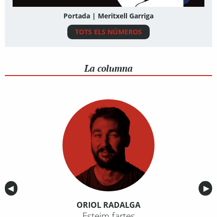
Portada | Meritxell Garriga
TOTS ELS NÚMEROS
La columna
Anterior
◀︎
Sig
▶︎
ORIOL RADALGA
Esteim fartes