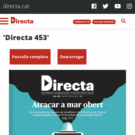
directa.cat
SUBSCRIU-T'HI
FES UNA DONACIÓ
'Directa 453'
Pantalla completa
Descarregar