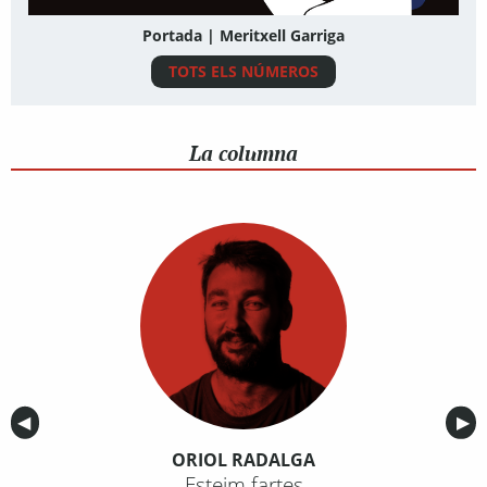
Portada | Meritxell Garriga
TOTS ELS NÚMEROS
La columna
Anterior
◀︎
Sig
▶︎
ORIOL RADALGA
Esteim fartes