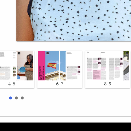
4-5
6-7
8-9