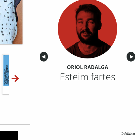
Anterior
◀︎
Sigu
▶︎
ORIOL RADALGA
Esteim fartes
10-11
12-13
14-15
Publicitat