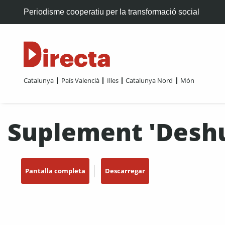
Periodisme cooperatiu per la transformació social
Catalunya
País Valencià
Illes
Catalunya Nord
Món
Suplement 'Desh
Pantalla completa
Descarregar