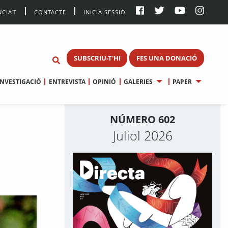
CIA’T
CONTACTE
INICIA SESSIÓ
SUBSCRIU-T'HI
FES UNA DONACIÓ
INVESTIGACIÓ
ENTREVISTA
OPINIÓ
GALERIES
PAPER
NÚMERO 602
Juliol 2026