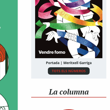
Portada | Meritxell Garriga
TOTS ELS NÚMEROS
La columna