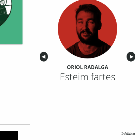
Anterior
◀︎
Sigu
▶︎
ORIOL RADALGA
Esteim fartes
Publicitat