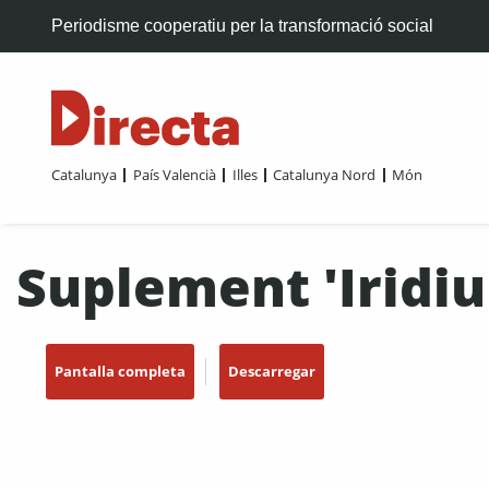
Periodisme cooperatiu per la transformació social
Catalunya
País Valencià
Illes
Catalunya Nord
Món
Suplement 'Iridi
Pantalla completa
Descarregar