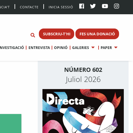
CIA’T
CONTACTE
INICIA SESSIÓ
SUBSCRIU-T'HI
FES UNA DONACIÓ
INVESTIGACIÓ
ENTREVISTA
OPINIÓ
GALERIES
PAPER
NÚMERO 602
Juliol 2026