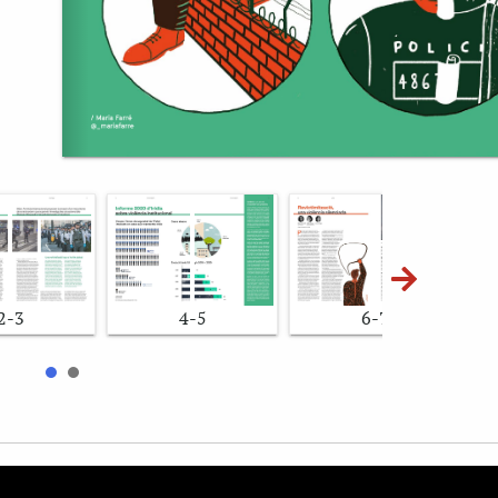
2-3
4-5
6-7