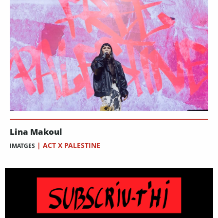
Lina Makoul
|
ACT X PALESTINE
IMATGES