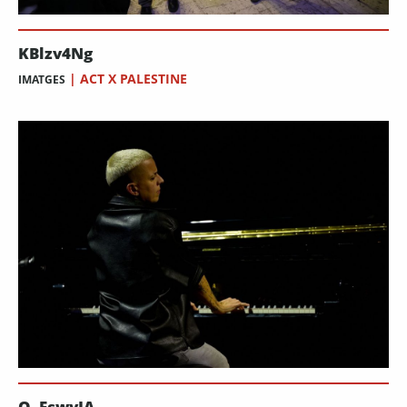
KBlzv4Ng
|
ACT X PALESTINE
IMATGES
Q_FswyIA