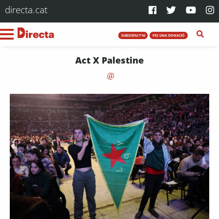
directa.cat
SUBSCRIU-T'HI
FES UNA DONACIÓ
Act X Palestine