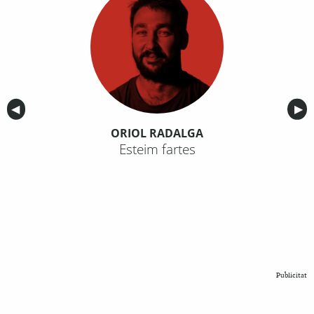
Anterior
◀︎
Sig
▶︎
ORIOL RADALGA
Esteim fartes
Publicitat