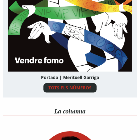
Portada | Meritxell Garriga
TOTS ELS NÚMEROS
La columna