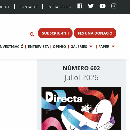
CIA’T
CONTACTE
INICIA SESSIÓ
SUBSCRIU-T'HI
FES UNA DONACIÓ
INVESTIGACIÓ
ENTREVISTA
OPINIÓ
GALERIES
PAPER
NÚMERO 602
Juliol 2026