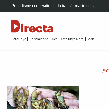
Periodisme cooperatiu per la transformació social
Catalunya
País Valencià
Illes
Catalunya Nord
Món
C