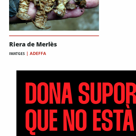
Riera de Merlès
|
ADEFFA
IMATGES