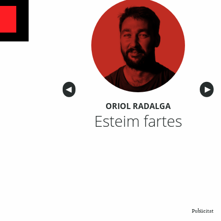
Anterior
◀︎
Sigu
▶︎
ORIOL RADALGA
Esteim fartes
Publicitat