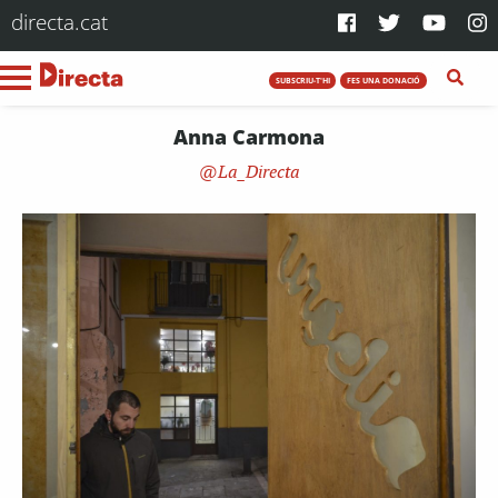
directa.cat
SUBSCRIU-T'HI
FES UNA DONACIÓ
Anna Carmona
La_Directa