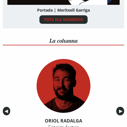
Portada | Meritxell Garriga
TOTS ELS NÚMEROS
La columna
Anterior
◀︎
Sig
▶︎
ORIOL RADALGA