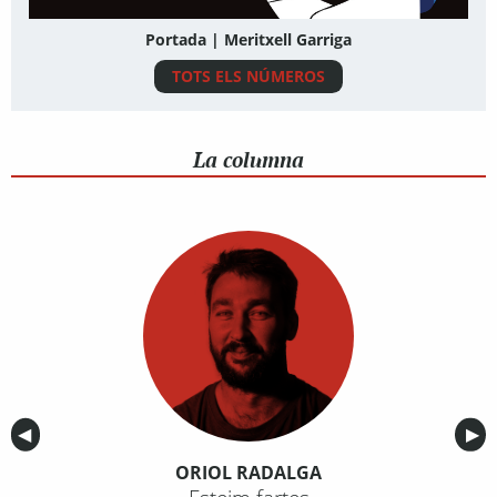
Portada | Meritxell Garriga
TOTS ELS NÚMEROS
La columna
Anterior
◀︎
Sig
▶︎
ORIOL RADALGA