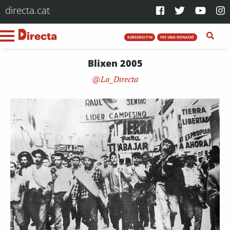
directa.cat
SUBSCRIU-T'HI
FES UNA DONACIÓ
Blixen 2005
La_Directa