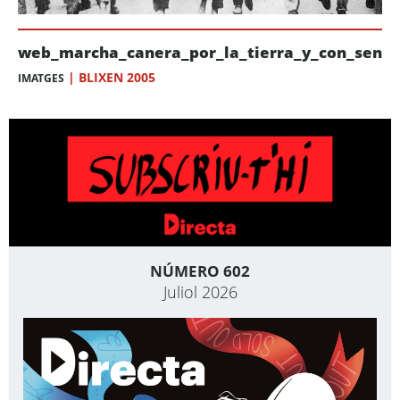
web_marcha_canera_por_la_tierra_y_con_sendi
|
BLIXEN 2005
IMATGES
NÚMERO 602
Juliol 2026