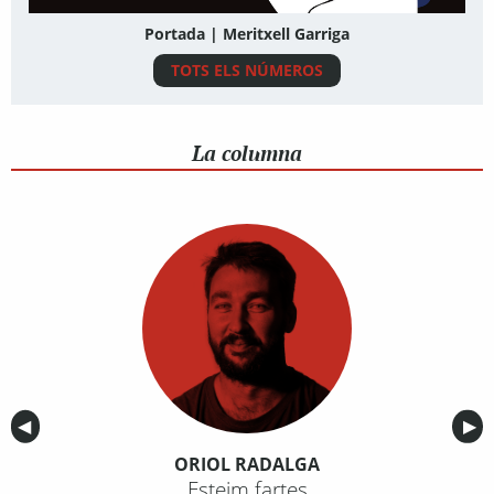
Portada | Meritxell Garriga
TOTS ELS NÚMEROS
La columna
Anterior
◀︎
Sig
▶︎
ORIOL RADALGA
Esteim fartes