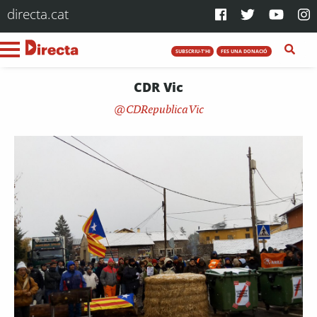
directa.cat
SUBSCRIU-T'HI
FES UNA DONACIÓ
CDR Vic
CDRepublicaVic