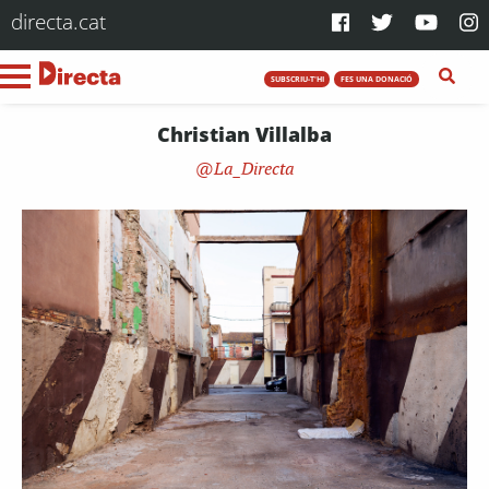
directa.cat
SUBSCRIU-T'HI
FES UNA DONACIÓ
Christian Villalba
La_Directa