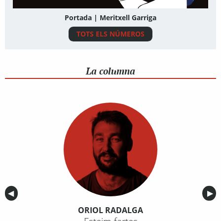
Portada | Meritxell Garriga
TOTS ELS NÚMEROS
La columna
Anterior
◀︎
Sig
▶︎
ORIOL RADALGA