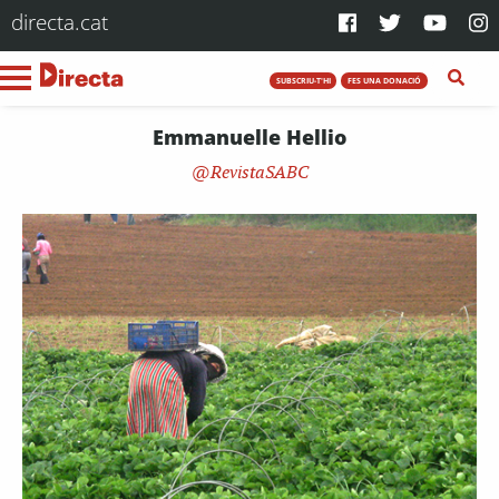
directa.cat
SUBSCRIU-T'HI
FES UNA DONACIÓ
Emmanuelle Hellio
RevistaSABC