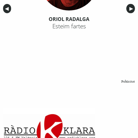
Anterior
◀︎
Sig
▶︎
ORIOL RADALGA
Esteim fartes
Publicitat