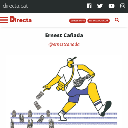
directa.cat
SUBSCRIU-T'HI
FES UNA DONACIÓ
Ernest Cañada
ernestcanada