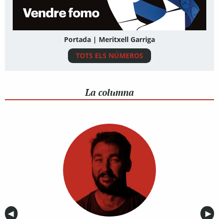
Portada | Meritxell Garriga
TOTS ELS NÚMEROS
La columna
Anterior
◀︎
Sig
▶︎