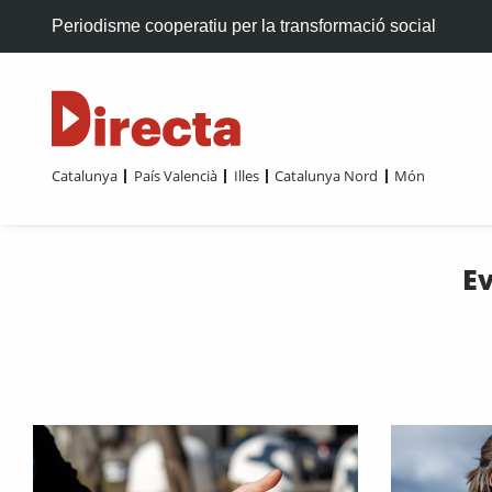
Periodisme cooperatiu per la transformació social
Catalunya
País Valencià
Illes
Catalunya Nord
Món
E