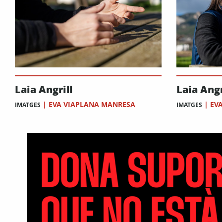
Laia Angrill
Laia Angr
|
EVA VIAPLANA MANRESA
|
EV
IMATGES
IMATGES