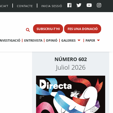
CIA’T
CONTACTE
INICIA SESSIÓ
SUBSCRIU-T'HI
FES UNA DONACIÓ
INVESTIGACIÓ
ENTREVISTA
OPINIÓ
GALERIES
PAPER
NÚMERO 602
Juliol 2026