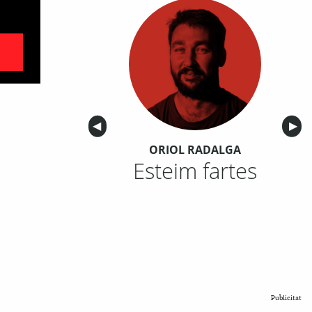
Anterior
◀︎
Sigu
▶︎
ORIOL RADALGA
Esteim fartes
Publicitat