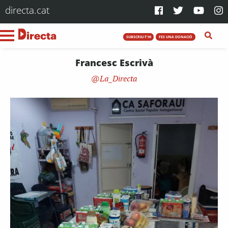
directa.cat
SUBSCRIU-T'HI
FES UNA DONACIÓ
Francesc Escrivà
La_Directa