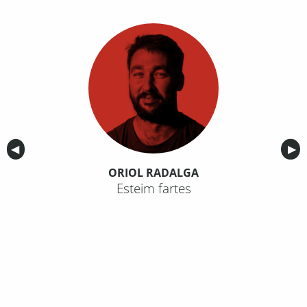
Anterior
◀︎
Sig
▶︎
ORIOL RADALGA
Esteim fartes