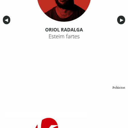
Anterior
◀︎
Sig
▶︎
ORIOL RADALGA
Esteim fartes
Publicitat