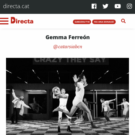
directa.cat
SUBSCRIU-T'HI
FES UNA DONACIÓ
Gemma Ferreón
catarsiabcn