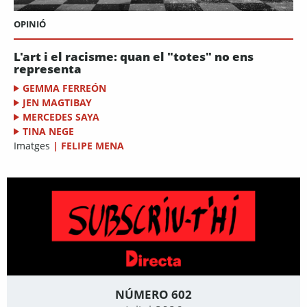
OPINIÓ
L'art i el racisme: quan el "totes" no ens
representa
GEMMA FERREÓN
JEN MAGTIBAY
MERCEDES SAYA
TINA NEGE
Imatges
|
FELIPE MENA
NÚMERO 602