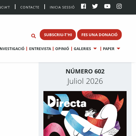
CIA’T
CONTACTE
INICIA SESSIÓ
SUBSCRIU-T'HI
FES UNA DONACIÓ
INVESTIGACIÓ
ENTREVISTA
OPINIÓ
GALERIES
PAPER
NÚMERO 602
Juliol 2026