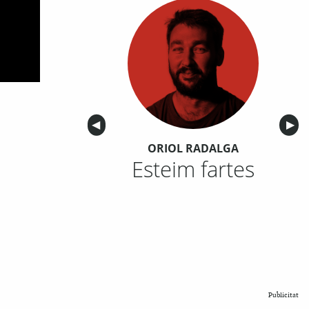
Anterior
◀︎
Sigu
▶︎
ORIOL RADALGA
Esteim fartes
Publicitat