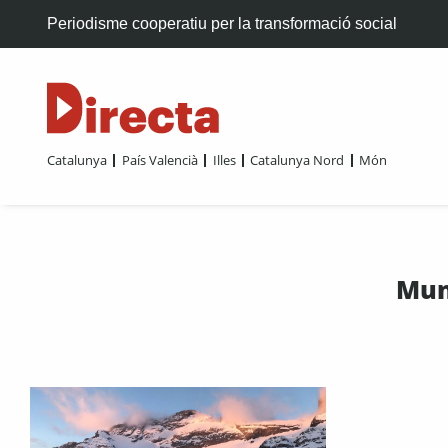
Periodisme cooperatiu per la transformació social
Catalunya
País Valencià
Illes
Catalunya Nord
Món
Mun