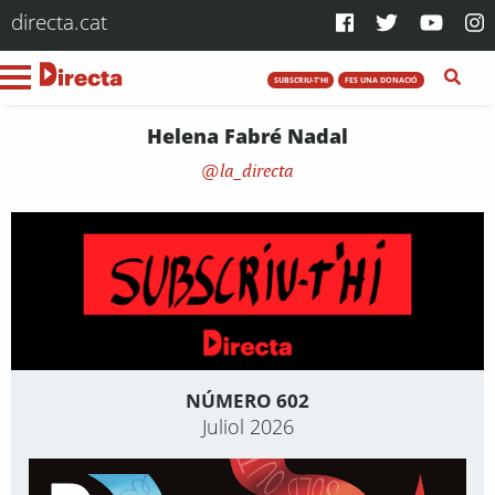
directa.cat
SUBSCRIU-T'HI
FES UNA DONACIÓ
Helena Fabré Nadal
la_directa
NÚMERO 602
Juliol 2026