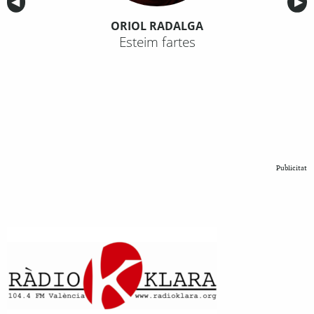
Anterior
◀︎
Sig
▶︎
ORIOL RADALGA
Esteim fartes
Publicitat