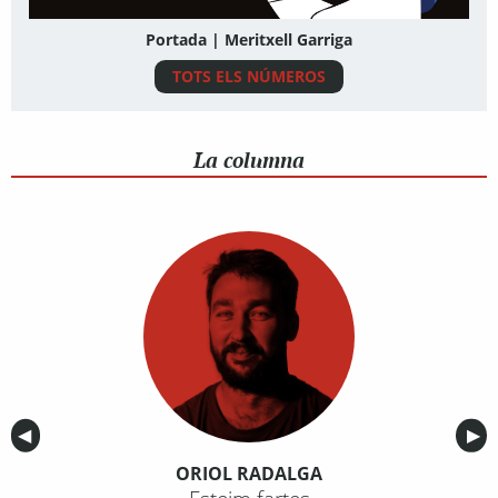
Portada | Meritxell Garriga
TOTS ELS NÚMEROS
La columna
Anterior
◀︎
Sig
▶︎
ORIOL RADALGA