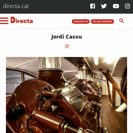
directa.cat
SUBSCRIU-T'HI
FES UNA DONACIÓ
Jordi Cassu