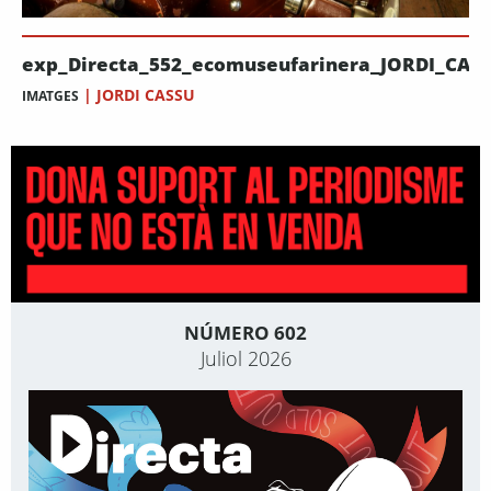
exp_Directa_552_ecomuseufarinera_JORDI_CAS
|
JORDI CASSU
IMATGES
NÚMERO 602
Juliol 2026