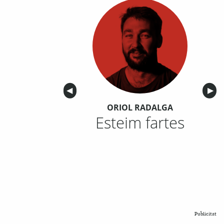
Anterior
◀︎
Sigu
▶︎
ORIOL RADALGA
Esteim fartes
Publicitat