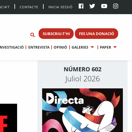
CIA’T
CONTACTE
INICIA SESSIÓ
SUBSCRIU-T'HI
FES UNA DONACIÓ
INVESTIGACIÓ
ENTREVISTA
OPINIÓ
GALERIES
PAPER
NÚMERO 602
Juliol 2026