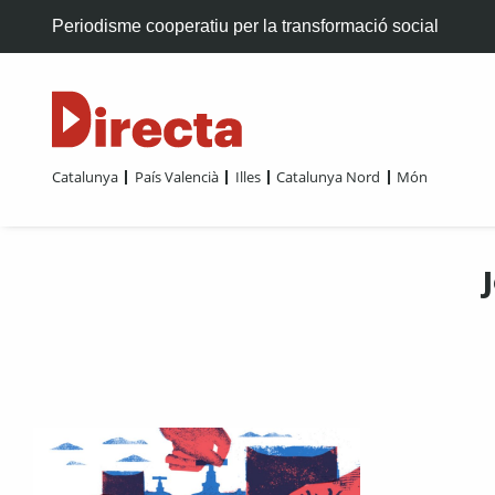
Periodisme cooperatiu per la transformació social
Catalunya
País Valencià
Illes
Catalunya Nord
Món