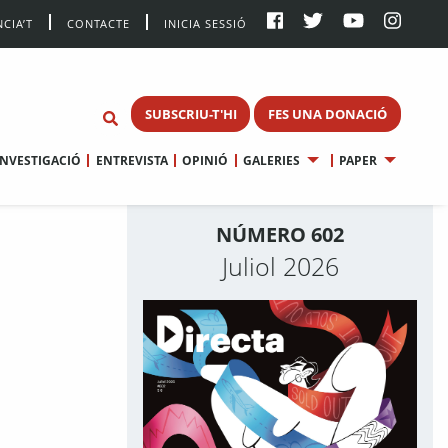
CIA’T
CONTACTE
INICIA SESSIÓ
SUBSCRIU-T'HI
FES UNA DONACIÓ
INVESTIGACIÓ
ENTREVISTA
OPINIÓ
GALERIES
PAPER
NÚMERO 602
Juliol 2026