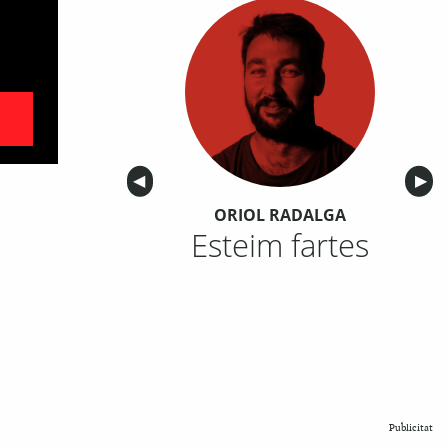
Anterior
◀︎
Sigu
▶︎
ORIOL RADALGA
Esteim fartes
Publicitat