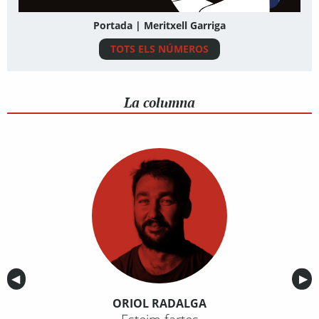
Portada | Meritxell Garriga
TOTS ELS NÚMEROS
La columna
Anterior
◀︎
Sig
▶︎
ORIOL RADALGA