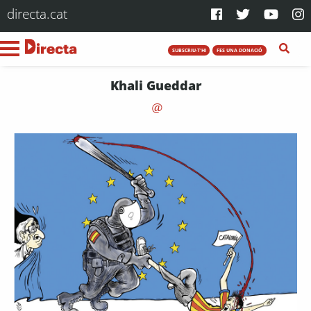
directa.cat
SUBSCRIU-T'HI
FES UNA DONACIÓ
Khali Gueddar