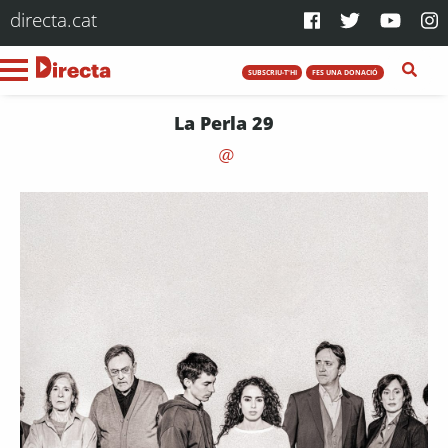
directa.cat
SUBSCRIU-T'HI
FES UNA DONACIÓ
La Perla 29