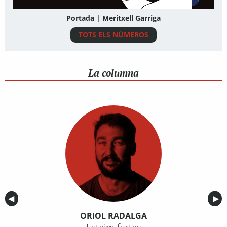
Portada | Meritxell Garriga
TOTS ELS NÚMEROS
La columna
Anterior
◀︎
Sig
▶︎
ORIOL RADALGA