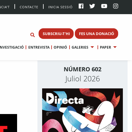
CIA’T
CONTACTE
INICIA SESSIÓ
SUBSCRIU-T'HI
FES UNA DONACIÓ
INVESTIGACIÓ
ENTREVISTA
OPINIÓ
GALERIES
PAPER
NÚMERO 602
Juliol 2026