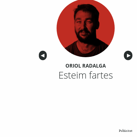
Anterior
◀︎
Sigu
▶︎
ORIOL RADALGA
Esteim fartes
Publicitat