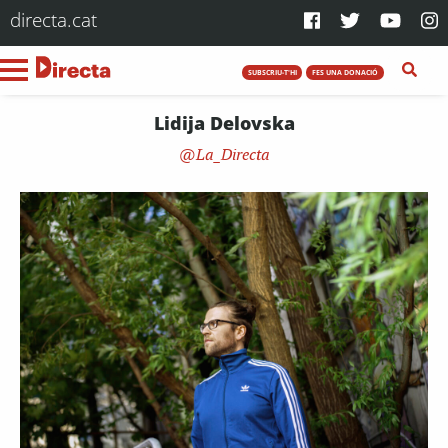
directa.cat
SUBSCRIU-T'HI
FES UNA DONACIÓ
Lidija Delovska
La_Directa