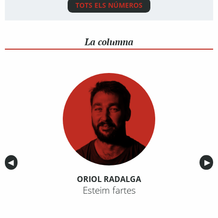
TOTS ELS NÚMEROS
La columna
Anterior
◀︎
Sig
▶︎
ORIOL RADALGA
Esteim fartes