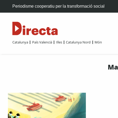
Periodisme cooperatiu per la transformació social
Catalunya
País Valencià
Illes
Catalunya Nord
Món
Ma