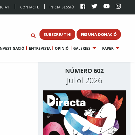
CIA’T
CONTACTE
INICIA SESSIÓ
SUBSCRIU-T'HI
FES UNA DONACIÓ
INVESTIGACIÓ
ENTREVISTA
OPINIÓ
GALERIES
PAPER
NÚMERO 602
Juliol 2026