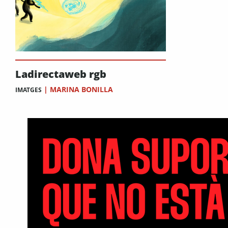
Ladirectaweb rgb
|
MARINA BONILLA
IMATGES