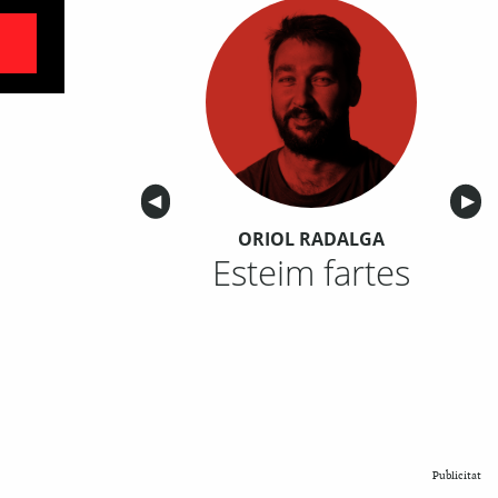
Anterior
◀︎
Sigu
▶︎
ORIOL RADALGA
Esteim fartes
Publicitat