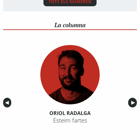
TOTS ELS NÚMEROS
La columna
Anterior
◀︎
Sig
▶︎
ORIOL RADALGA
Esteim fartes