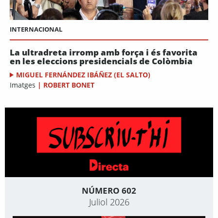
INTERNACIONAL
La ultradreta irromp amb força i és favorita
en les eleccions presidencials de Colòmbia
MIGUEL FERNÁNDEZ IBÁÑEZ (EL SALTO)
Imatges
|
ROBERT BONET
NÚMERO 602
Juliol 2026