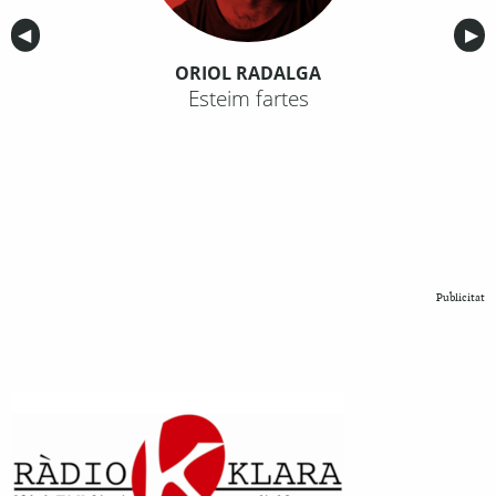
Anterior
◀︎
Sig
▶︎
ORIOL RADALGA
Esteim fartes
Publicitat