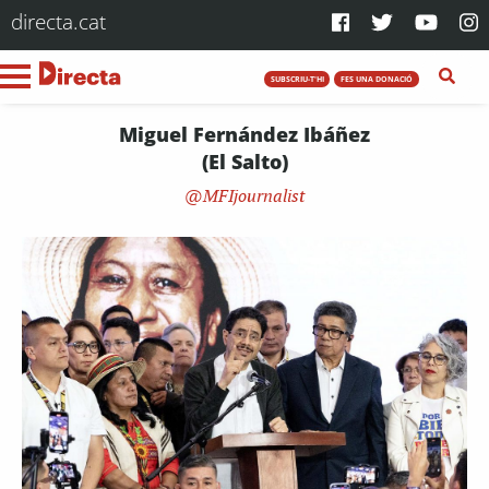
directa.cat
SUBSCRIU-T'HI
FES UNA DONACIÓ
Miguel Fernández Ibáñez
(El Salto)
MFIjournalist