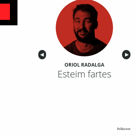
Anterior
◀︎
Sigu
▶︎
ORIOL RADALGA
Esteim fartes
Publicitat