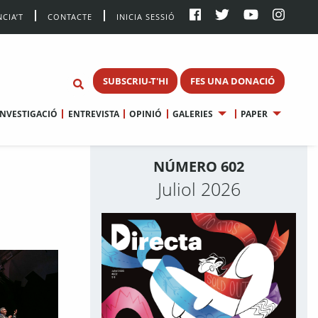
CIA’T
CONTACTE
INICIA SESSIÓ
SUBSCRIU-T'HI
FES UNA DONACIÓ
INVESTIGACIÓ
ENTREVISTA
OPINIÓ
GALERIES
PAPER
NÚMERO 602
Juliol 2026