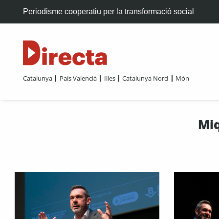
Periodisme cooperatiu per la transformació social
Catalunya
País Valencià
Illes
Catalunya Nord
Món
Miq