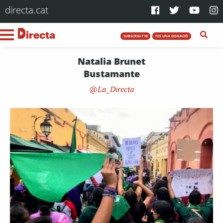
directa.cat
SUBSCRIU-T'HI
FES UNA DONACIÓ
Natalia Brunet
Bustamante
La_Directa