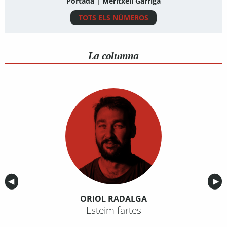
Portada | Meritxell Garriga
TOTS ELS NÚMEROS
La columna
Anterior
◀︎
Sig
▶︎
ORIOL RADALGA
Esteim fartes