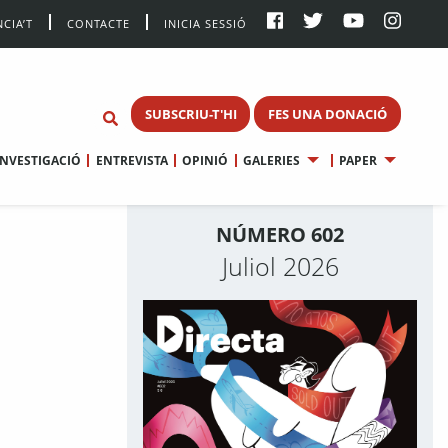
CIA’T
CONTACTE
INICIA SESSIÓ
SUBSCRIU-T'HI
FES UNA DONACIÓ
INVESTIGACIÓ
ENTREVISTA
OPINIÓ
GALERIES
PAPER
NÚMERO 602
Juliol 2026