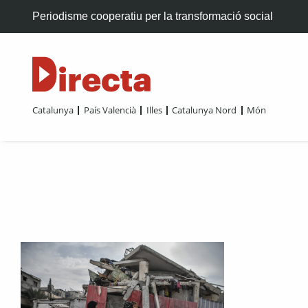
Periodisme cooperatiu per la transformació social
Catalunya
País Valencià
Illes
Catalunya Nord
Món