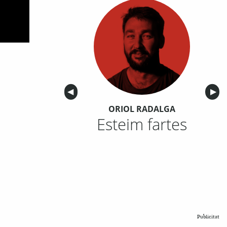
Anterior
◀︎
Sigu
▶︎
ORIOL RADALGA
Esteim fartes
Publicitat