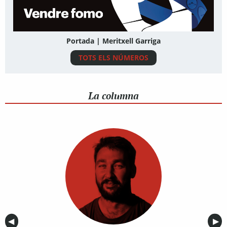
Portada | Meritxell Garriga
TOTS ELS NÚMEROS
La columna
Anterior
◀︎
Sig
▶︎