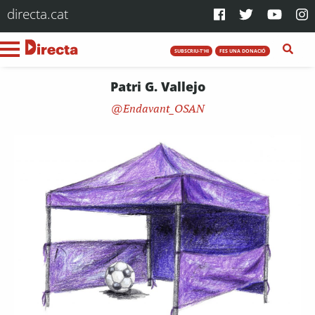
directa.cat
SUBSCRIU-T'HI
FES UNA DONACIÓ
Patri G. Vallejo
Endavant_OSAN