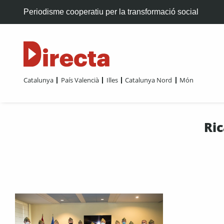
Periodisme cooperatiu per la transformació social
Catalunya
País Valencià
Illes
Catalunya Nord
Món
Ric