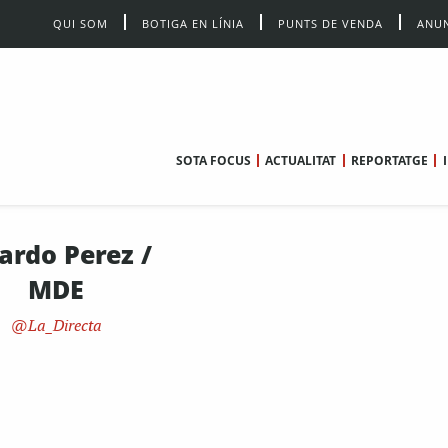
QUI SOM
BOTIGA EN LÍNIA
PUNTS DE VENDA
ANUN
SOTA FOCUS
ACTUALITAT
REPORTATGE
ardo Perez /
MDE
La_Directa