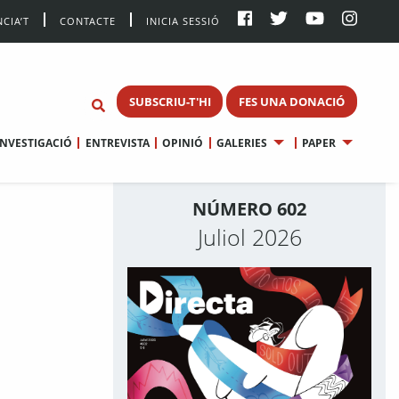
CIA’T
CONTACTE
INICIA SESSIÓ
SUBSCRIU-T'HI
FES UNA DONACIÓ
INVESTIGACIÓ
ENTREVISTA
OPINIÓ
GALERIES
PAPER
NÚMERO 602
Juliol 2026