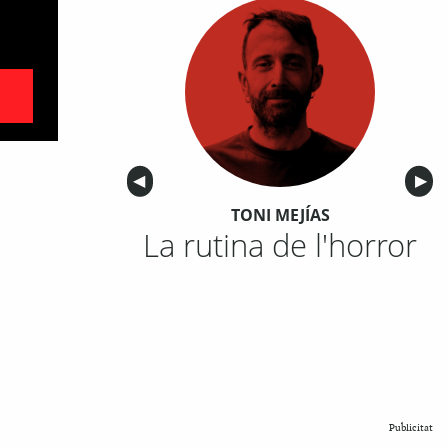
Anterior
◀︎
Sigu
▶︎
TONI MEJÍAS
La rutina de l'horror
Publicitat