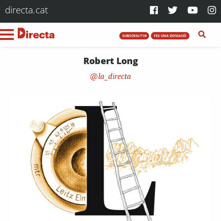
directa.cat
SUBSCRIU-T'HI
FES UNA DONACIÓ
Robert Long
la_directa