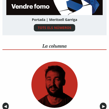
Portada | Meritxell Garriga
TOTS ELS NÚMEROS
La columna
Anterior
◀︎
Sig
▶︎