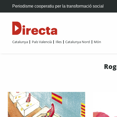
Periodisme cooperatiu per la transformació social
Catalunya
País Valencià
Illes
Catalunya Nord
Món
Rog