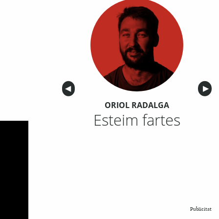
Anterior
◀︎
Sigu
▶︎
ORIOL RADALGA
Esteim fartes
Publicitat