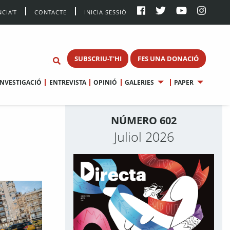
CIA’T
CONTACTE
INICIA SESSIÓ
SUBSCRIU-T'HI
FES UNA DONACIÓ
INVESTIGACIÓ
ENTREVISTA
OPINIÓ
GALERIES
PAPER
NÚMERO 602
Juliol 2026