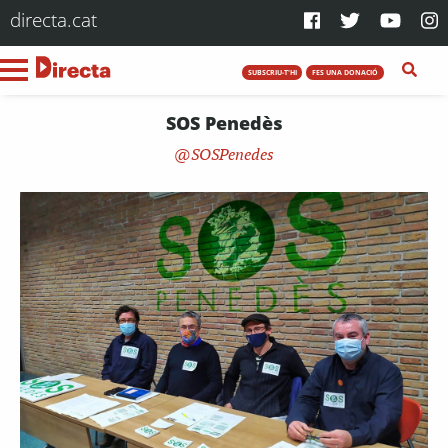
directa.cat
SUBSCRIU-T'HI
FES UNA DONACIÓ
SOS Penedès
SOSPenedes