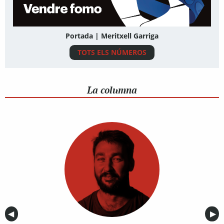
Portada | Meritxell Garriga
TOTS ELS NÚMEROS
La columna
Anterior
◀︎
Sig
▶︎