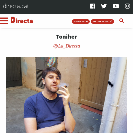
directa.cat
SUBSCRIU-T'HI
FES UNA DONACIÓ
Toniher
La_Directa