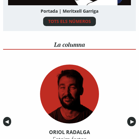
Portada | Meritxell Garriga
TOTS ELS NÚMEROS
La columna
Anterior
◀︎
Sig
▶︎
ORIOL RADALGA