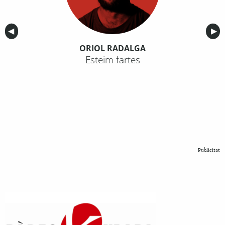
Anterior
◀︎
Sig
▶︎
ORIOL RADALGA
Esteim fartes
Publicitat