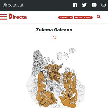
directa.cat
SUBSCRIU-T'HI
FES UNA DONACIÓ
Zulema Galeano