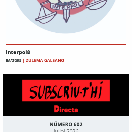
interpol8
|
ZULEMA GALEANO
IMATGES
NÚMERO 602
Juliol 2026