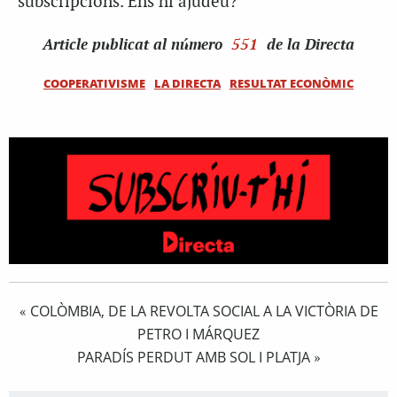
subscripcions. Ens hi ajudeu?
Article
publicat al número
551
de la Directa
COOPERATIVISME
LA DIRECTA
RESULTAT ECONÒMIC
COLÒMBIA, DE LA REVOLTA SOCIAL A LA VICTÒRIA DE
«
PETRO I MÁRQUEZ
PARADÍS PERDUT AMB SOL I PLATJA
»