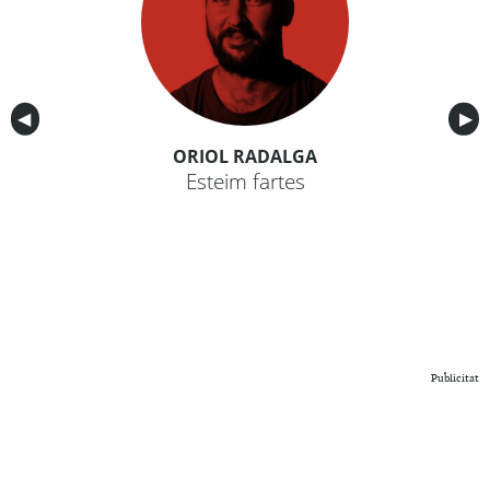
Anterior
◀︎
Sig
▶︎
ORIOL RADALGA
Esteim fartes
Publicitat