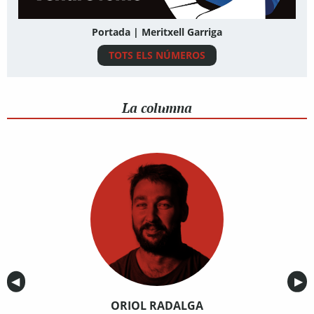
Portada | Meritxell Garriga
TOTS ELS NÚMEROS
La columna
Anterior
◀︎
Sig
▶︎
ORIOL RADALGA