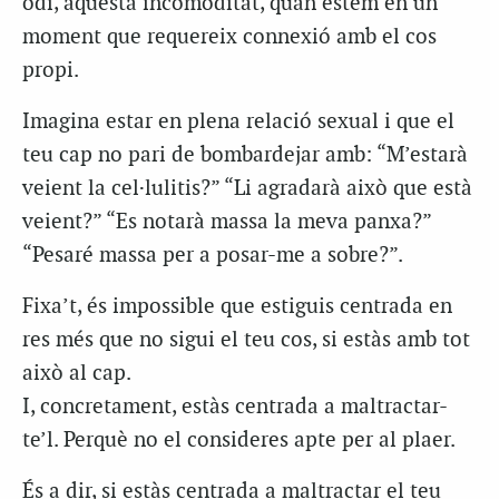
odi, aquesta incomoditat, quan estem en un
moment que requereix connexió amb el cos
propi.
Imagina estar en plena relació sexual i que el
teu cap no pari de bombardejar amb: “M’estarà
veient la cel·lulitis?” “Li agradarà això que està
veient?” “Es notarà massa la meva panxa?”
“Pesaré massa per a posar-me a sobre?”.
Fixa’t, és impossible que estiguis centrada en
res més que no sigui el teu cos, si estàs amb tot
això al cap.
I, concretament, estàs centrada a maltractar-
te’l. Perquè no el consideres apte per al plaer.
És a dir, si estàs centrada a maltractar el teu