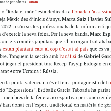
|ARXIU
inat de periodistes
cció “Roda el món” està dedicada a
l’onada d’assassin
ja Mèxic des d’inicis d’anys.
Marta Saiz
i
Javier Su
2022 ja són sis les professionals de la informació q
d’exercir la seva feina. Per la seva banda,
Marc Esp
 com els comitès populars que s’han organitzat als ba
es
estan plantant cara al cop d’estat al país
que es va 
ubre. Tanquem la secció amb
l’anàlisi
de
Gabriel Ga
ot jugar el president turc Recep Tayyip Erdogan en e
latat entre Ucraïna i Rússia.
en la pilota valenciana és el tema protagonista del
r
ció “Expressions”. Estibaliz García Taboada ha parla
 i membres de la federació esportiva per conèixer d
’han donat en l’esport tradicional en matèria de gèn