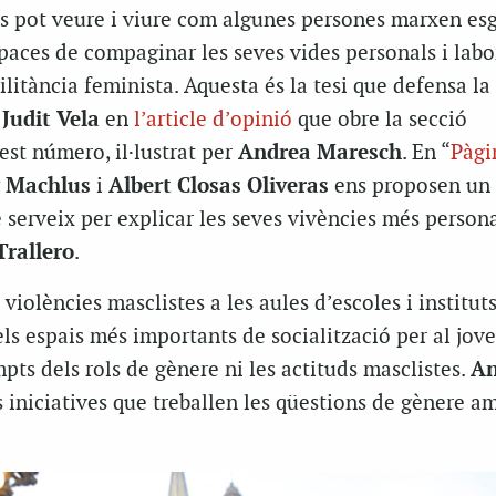
es pot veure i viure com algunes persones marxen es
apaces de compaginar les seves vides personals i lab
tància feminista. Aquesta és la tesi que defensa la
a
Judit Vela
en
l’article d’opinió
que obre la secció
st número, il·lustrat per
Andrea Maresch
. En “
Pàgi
y Machlus
i
Albert Closas Oliveras
ens proposen un
 serveix per explicar les seves vivències més persona
Trallero
.
violències masclistes a les aules d’escoles i institut
ls espais més importants de socialització per al jove
mpts dels rols de gènere ni les actituds masclistes.
An
 iniciatives que treballen les qüestions de gènere a