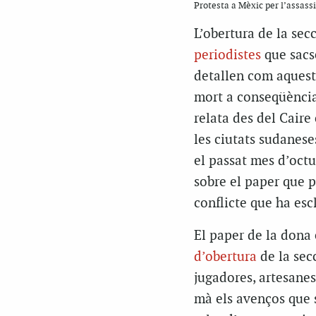
Protesta a Mèxic per l’assass
L’obertura de la se
periodistes
que sacse
detallen com aquest 
mort a conseqüència 
relata des del Caire
les ciutats sudanes
el passat mes d’oct
sobre el paper que p
conflicte que ha esc
El paper de la dona 
d’obertura
de la sec
jugadores, artesanes
mà els avenços que s