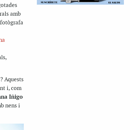
gotades
orals amb
 fotògrafa
na
ls,
s? Aquests
nt i, com
na Iñigo
mb nens i