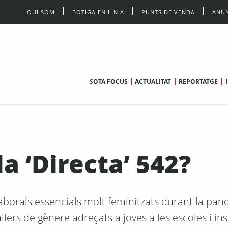
QUI SOM
BOTIGA EN LÍNIA
PUNTS DE VENDA
ANUN
SOTA FOCUS
ACTUALITAT
REPORTATGE
a ‘Directa’ 542?
laborals essencials molt feminitzats durant la pa
lers de gènere adreçats a joves a les escoles i inst