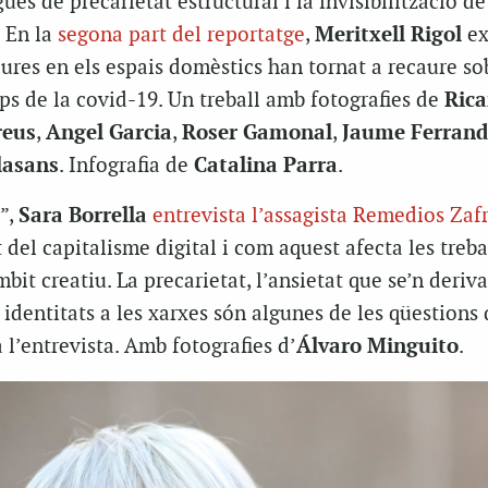
es de precarietat estructural i la invisibilització de
. En la
segona part del reportatge
,
Meritxell Rigol
ex
ures en els espais domèstics han tornat a recaure so
s de la covid-19. Un treball amb fotografies de
Rica
reus
,
Angel Garcia
,
Roser Gamonal
,
Jaume Ferran
lasans
. Infografia de
Catalina Parra
.
”,
Sara Borrella
entrevista l’assagista Remedios Zaf
 del capitalisme digital i com aquest afecta les treba
it creatiu. La precarietat, l’ansietat que se’n deriva
 identitats a les xarxes són algunes de les qüestions 
 l’entrevista. Amb fotografies d’
Álvaro Minguito
.