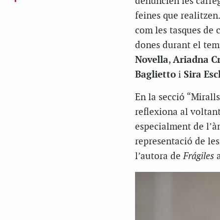
denuncien les càrregu
feines que realitzen
com les tasques de c
dones durant el temp
Novella
,
Ariadna C
Baglietto
i
Sira Esc
En la secció “Miralls
reflexiona al voltant
especialment de l’àmb
representació de les
l’autora de
Frágiles
a