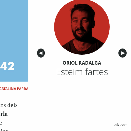
Anterior
◀︎
Sigu
▶︎
ORIOL RADALGA
Esteim fartes
CATALINA PARRA
uns dels
rla
e
Publicitat