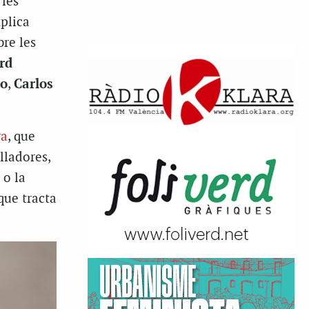
 les
plica
bre les
rd
do
,
Carlos
ra
, que
lladores,
 o la
que tracta