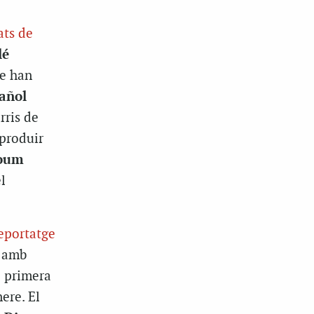
ats de
lé
ue han
añol
rris de
produir
roum
l
eportatge
t amb
e primera
ere. El