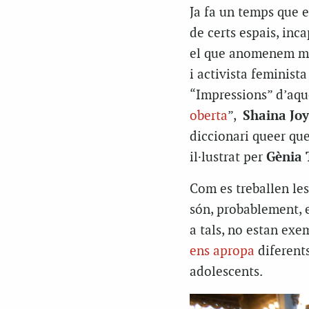
Ja fa un temps que 
de certs espais, inc
el que anomenem mili
i activista feminist
“Impressions” d’aque
oberta
”,
Shaina Jo
diccionari queer que
il·lustrat per
Gènia 
Com es treballen les 
són, probablement, e
a tals, no estan exe
ens apropa
diferents
adolescents.