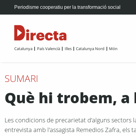
Periodisme cooperatiu per la transformació social
Catalunya
País Valencià
Illes
Catalunya Nord
Món
SUMARI
Què hi trobem, a l
Les condicions de precarietat d'alguns sectors 
entrevista amb l'assagista Remedios Zafra, els tal