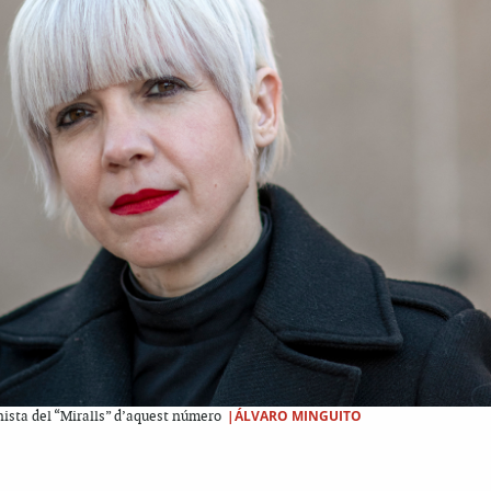
|ÁLVARO MINGUITO
ista del “Miralls” d’aquest número