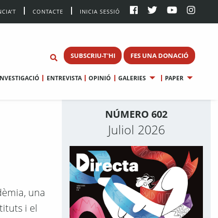
CIA’T
CONTACTE
INICIA SESSIÓ
SUBSCRIU-T'HI
FES UNA DONACIÓ
INVESTIGACIÓ
ENTREVISTA
OPINIÓ
GALERIES
PAPER
NÚMERO 602
Juliol 2026
ndèmia, una
ituts i el