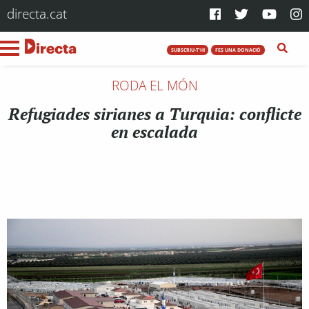
directa.cat
SUBSCRIU-T'HI
FES UNA DONACIÓ
RODA EL MÓN
Refugiades sirianes a Turquia: conflicte
en escalada