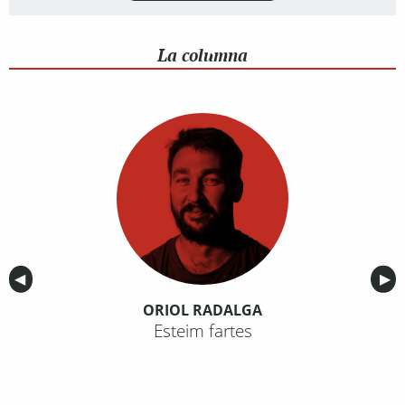
La columna
Anterior
◀︎
Sig
▶︎
ORIOL RADALGA
Esteim fartes