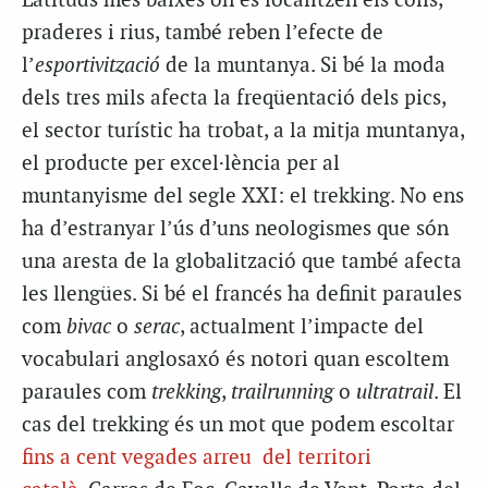
Latituds més baixes on es localitzen els colls,
praderes i rius, també reben l’efecte de
l’
esportivització
de la muntanya. Si bé la moda
dels tres mils afecta la freqüentació dels pics,
el sector turístic ha trobat, a la mitja muntanya,
el producte per excel·lència per al
muntanyisme del segle XXI: el trekking. No ens
ha d’estranyar l’ús d’uns neologismes que són
una aresta de la globalització que també afecta
les llengües. Si bé el francés ha definit paraules
com
bivac
o
serac
, actualment l’impacte del
vocabulari anglosaxó és notori quan escoltem
paraules com
trekking
,
trailrunning
o
ultratrail
. El
cas del trekking és un mot que podem escoltar
fins a cent vegades arreu del territori