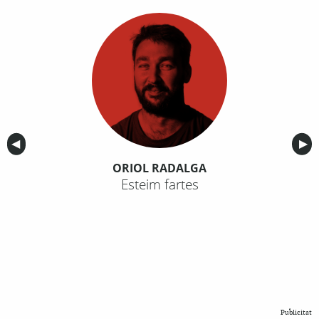
Anterior
◀︎
Sig
▶︎
ORIOL RADALGA
Esteim fartes
Publicitat