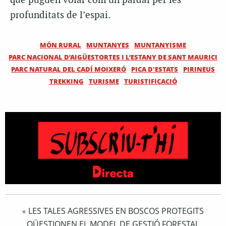
que puguen volar com un pardal per les
profunditats de l’espai.
MÓN RURAL
MUNTANYES
MUNTANYISME
PARC NACIONAL D’AIGÜESTORTES I L’ESTANY DE SANT MAURICI
PARC NATURAL DEL CADÍ MOIXERÓ
PICA D'ESTATS
PIRINEUS
TREKKING
TURISME
TURISTIFICACIÓ
LES TALES AGRESSIVES EN BOSCOS PROTEGITS
«
QÜESTIONEN EL MODEL DE GESTIÓ FORESTAL