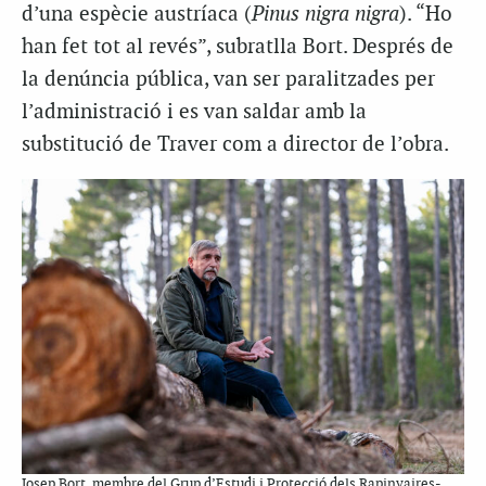
d’una espècie austríaca (
Pinus nigra nigra
). “Ho
han fet tot al revés”, subratlla Bort. Després de
la denúncia pública, van ser paralitzades per
l’administració i es van saldar amb la
substitució de Traver com a director de l’obra.
Josep Bort, membre del Grup d’Estudi i Protecció dels Rapinyaires-