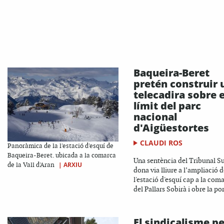
Baqueira-Beret
pretén construir 
telecadira sobre e
límit del parc
nacional
d'Aigüestortes
CLAUDI ROS
Panoràmica de la l'estació d'esquí de
Baqueira-Beret. ubicada a la comarca
Una sentència del Tribunal 
|
ARXIU
de la Vall d'Aran
dona via lliure a l’ampliació 
l'estació d'esquí cap a la com
del Pallars Sobirà i obre la por
El sindicalisme p