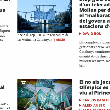
d'un telecad
eus
Molina per 
el "malbara
del govern a
estacions d
allars
ndiquen
DAVID BOU
cada
Acció d'Stop JJOO a un telecadira de
|
ARXIU
ta
La Molina (la Cerdanya)
Els complexos hivern
gestionats per la Gen
Catalunya continuen
quantitats de diner 
millorar les instal·la
la...
t
El no als Joc
al
Olímpics es 
viu al Pirine
CARLOS BAGLIE
ancava
ALEIX AUBER
ineu, el