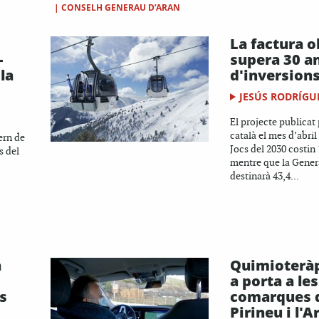
|
CONSELH GENERAU D’ARAN
La factura o
-
supera 30 a
la
d'inversion
JESÚS RODRÍGU
El projecte publicat
català el mes d’abril
ern de
Jocs del 2030 costin 
s del
mentre que la Genera
destinarà 43,4...
a
Quimioteràp
a porta a les
s
comarques d
Pirineu i l'A