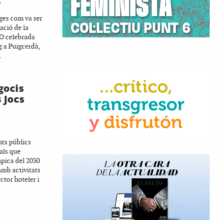
Z
es com va ser
ació de la
O celebrada
 a Puigcerdà,
.
egocis
s Jocs
nts públics
als que
mpica del 2030
amb activitats
ctor hoteler i