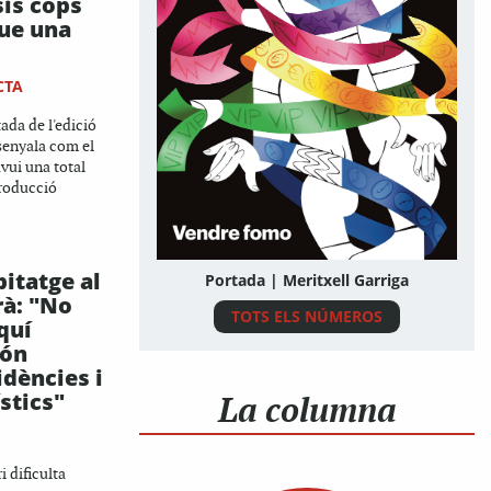
is cops
ue una
CTA
ada de l'edició
ssenyala com el
avui una total
roducció
bitatge al
Portada | Meritxell Garriga
rà: "No
TOTS ELS NÚMEROS
quí
són
idències i
ístics"
La columna
i dificulta