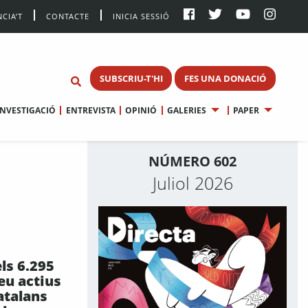
CIA’T
CONTACTE
INICIA SESSIÓ
SUBSCRIU-T'HI
FES UNA DONACIÓ
INVESTIGACIÓ
ENTREVISTA
OPINIÓ
GALERIES
PAPER
NÚMERO 602
Juliol 2026
ls 6.295
eu actius
atalans