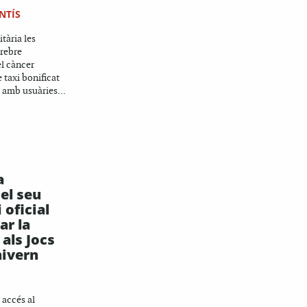
NTÍS
tària les
 rebre
l càncer
e taxi bonificat
 amb usuàries...
a
 el seu
oficial
ar la
als Jocs
hivern
 accés al