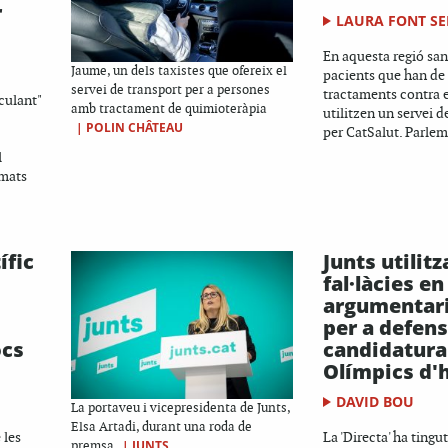
r
LAURA FONT SE
En aquesta regió sani
Jaume, un dels taxistes que ofereix el
pacients que han de
servei de transport per a persones
tractaments contra e
culant"
amb tractament de quimioteràpia
utilitzen un servei d
|
POLIN CHÂTEAU
per CatSalut. Parlem
l
rmats
ífic
Junts utilitz
fal·làcies en
argumentari 
per a defens
ocs
candidatura 
Olímpics d'
DAVID BOU
La portaveu i vicepresidenta de Junts,
Elsa Artadi, durant una roda de
 les
La 'Directa' ha tingut
|
JUNTS
premsa