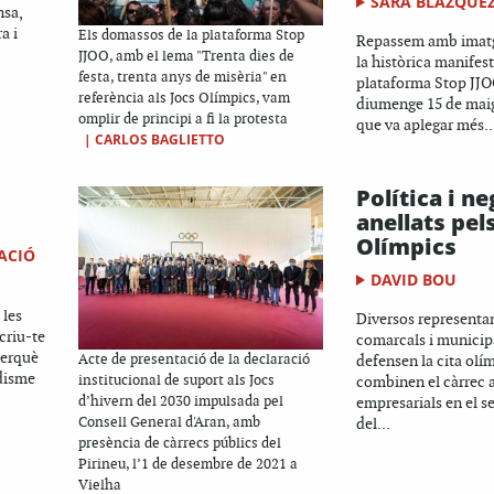
SARA BLÁZQUE
nsa,
a i
Els domassos de la plataforma Stop
Repassem amb imatg
JJOO, amb el lema "Trenta dies de
la històrica manifest
festa, trenta anys de misèria" en
plataforma Stop JJO
referència als Jocs Olímpics, vam
diumenge 15 de maig
omplir de principi a fi la protesta
que va aplegar més..
|
CARLOS BAGLIETTO
Política i n
anellats pel
Olímpics
ACIÓ
DAVID BOU
 les
Diversos representa
criu-te
comarcals i municip
perquè
Acte de presentació de la declaració
defensen la cita olí
disme
institucional de suport als Jocs
combinen el càrrec 
d’hivern del 2030 impulsada pel
empresarials en el se
Consell General d'Aran, amb
del...
presència de càrrecs públics del
Pirineu, l’1 de desembre de 2021 a
Vielha