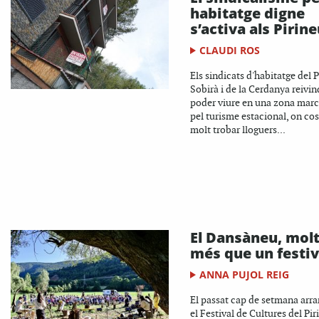
habitatge digne
s’activa als Pirin
CLAUDI ROS
Els sindicats d'habitatge del P
Sobirà i de la Cerdanya reivi
poder viure en una zona mar
pel turisme estacional, on cos
molt trobar lloguers...
El Dansàneu, mol
més que un festiv
ANNA PUJOL REIG
El passat cap de setmana arr
el Festival de Cultures del Pir