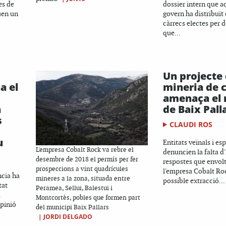
es de
dossier intern que a
uen un
govern ha distribuït 
càrrecs electes per d
que...
Un projecte
a el
mineria de 
amenaça el 
a
de Baix Pall
s
CLAUDI ROS
u
Entitats veïnals i es
L'empresa Cobalt Rock va rebre el
denuncien la falta d
desembre de 2018 el permís per fer
respostes que envolt
prospeccions a vint quadrícules
l'empresa Cobalt Roc
ncia ha
mineres a la zona, situada entre
possible extracció...
tat
Peramea, Sellui, Balestui i
a
Montcortès, pobles que formen part
opinió
del municipi Baix Pallars
|
JORDI DELGADO