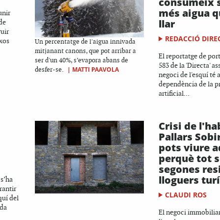
consumeix s
més aigua q
unir
llar
de
ruir
REDACCIÓ DIRE
exos
Un percentatge de l'aigua innivada
mitjanant canons, que pot arribar a
El reportatge de port
ser d'un 40%, s’evapora abans de
583 de la 'Directa' a
|
MATTI PAAVOLA
desfer-se.
negoci de l'esquí té 
dependència de la p
artificial...
Crisi de l'ha
Pallars Sobi
pots viure a
perquè tot 
segones res
lloguers tur
 s’ha
rantir
CLAUDI ROS
quí del
ada
El negoci immobiliar