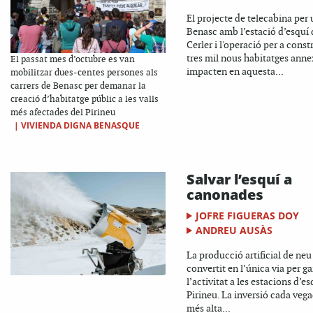
El projecte de telecabina per 
Benasc amb l’estació d’esquí 
Cerler i l'operació per a const
tres mil nous habitatges ann
El passat mes d’octubre es van
impacten en aquesta...
mobilitzar dues-centes persones als
carrers de Benasc per demanar la
creació d’habitatge públic a les valls
més afectades del Pirineu
|
VIVIENDA DIGNA BENASQUE
Salvar l’esquí a
canonades
JOFRE FIGUERAS DOY
ANDREU AUSÀS
La producció artificial de neu
convertit en l’única via per ga
l’activitat a les estacions d’es
Pirineu. La inversió cada veg
més alta...