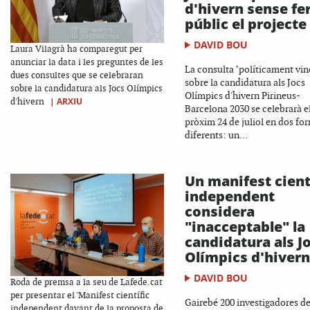
d'hivern sense fe
públic el projecte
DAVID BOU
Laura Vilagrà ha comparegut per
anunciar la data i les preguntes de les
La consulta "políticament vin
dues consultes que se celebraran
sobre la candidatura als Jocs
sobre la candidatura als Jocs Olímpics
Olímpics d'hivern Pirineus-
|
ARXIU
d'hivern
Barcelona 2030 se celebrarà e
pròxim 24 de juliol en dos fo
diferents: un...
Un manifest cient
independent
considera
"inacceptable" la
candidatura als J
Olímpics d'hivern
DAVID BOU
Roda de premsa a la seu de Lafede.cat
per presentar el 'Manifest científic
Gairebé 200 investigadores de
independent davant de la proposta de