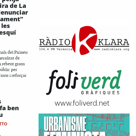
ira de La
denunciar
tament"
 les
'esquí
als del Pirineu
eralitat de
 rebent grans
públic per
cions i reforçar
s
fa ben
u
TTO