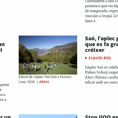
l'arrelament a una 
pirinenca que viu lli
de temporada, espec
vinculat a l'esquí. L
límit a...
Saó, l'aplec
un
que es fa gra
l
créixer
CLAUDI ROS
L'Aplec Saó se celebr
Pallars Sobirà) orga
Edició de l'Aplec Vall Saó a Farrera
d'Art i Natura i arrib
|
ARXIU
l'any 2020
edició amb un canvi.
Suprem
de
arca
ta a...
er un
Stop JJOO es