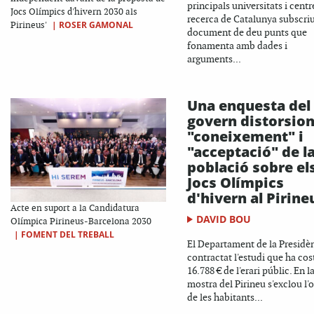
principals universitats i centr
Jocs Olímpics d'hivern 2030 als
recerca de Catalunya subscri
|
ROSER GAMONAL
Pirineus'
document de deu punts que
fonamenta amb dades i
arguments...
Una enquesta del
govern distorsion
"coneixement" i
"acceptació" de l
població sobre el
Jocs Olímpics
d'hivern al Pirine
Acte en suport a la Candidatura
DAVID BOU
Olímpica Pirineus-Barcelona 2030
|
FOMENT DEL TREBALL
El Departament de la Presidè
contractat l'estudi que ha cos
16.788 € de l'erari públic. En l
mostra del Pirineu s'exclou l'
de les habitants...