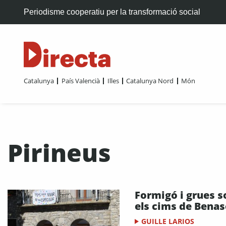
Periodisme cooperatiu per la transformació social
Catalunya
País Valencià
Illes
Catalunya Nord
Món
Pirineus
Formigó i grues s
els cims de Benas
GUILLE LARIOS