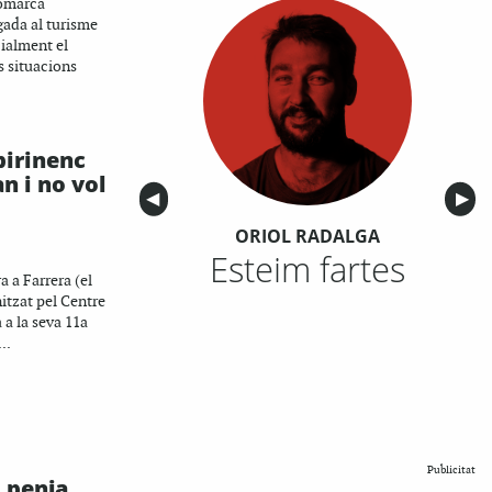
comarca
gada al turisme
ialment el
es situacions
 pirinenc
n i no vol
Anterior
◀︎
Sigu
▶︎
ORIOL RADALGA
Esteim fartes
a a Farrera (el
nitzat pel Centre
a a la seva 11a
..
Publicitat
 penja