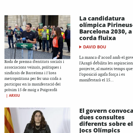
La candidatura
olímpica Pirineus
Barcelona 2030, a 
corda fluixa
DAVID BOU
La manca d’acord amb el gov
Roda de premsa d'entitats socials i
l’Aragó debilita les aspiracion
associacions veïnals, polítiques i
projecte, al mateix temps que
sindicals de Barcelona i l’àrea
l’oposició agafa força i es
metropolitana per fer una crida a
manifestarà el 15...
participar en la manifestació del
pròxim 15 de maig a Puigcerdà
|
ARXIU
El govern convoc
dues consultes
diferents sobre el
Jocs Olímpics