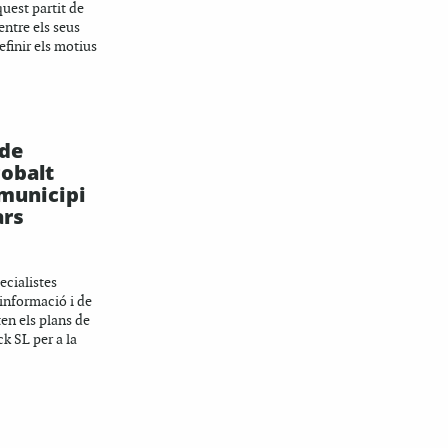
quest partit de
entre els seus
efinir els motius
 de
cobalt
municipi
ars
pecialistes
'informació i de
en els plans de
k SL per a la