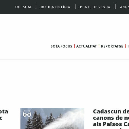
QUI SOM
BOTIGA EN LÍNIA
PUNTS DE VENDA
ANUN
SOTA FOCUS
ACTUALITAT
REPORTATGE
ota
Cadascun de
c
canons de n
als Països C