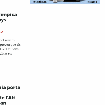
límpica
nys
s
EZ
 pel govern
 preveu que els
1.391 milions,
litat en
ia porta
e l'Alt
ran