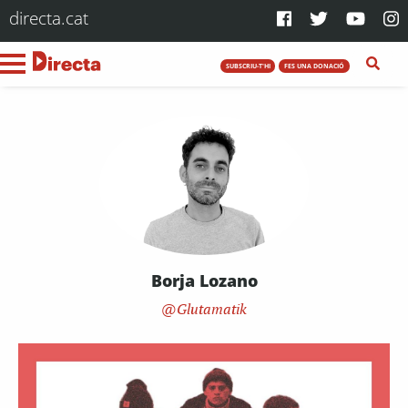
directa.cat
SUBSCRIU-T'HI
FES UNA DONACIÓ
Borja Lozano
Glutamatik