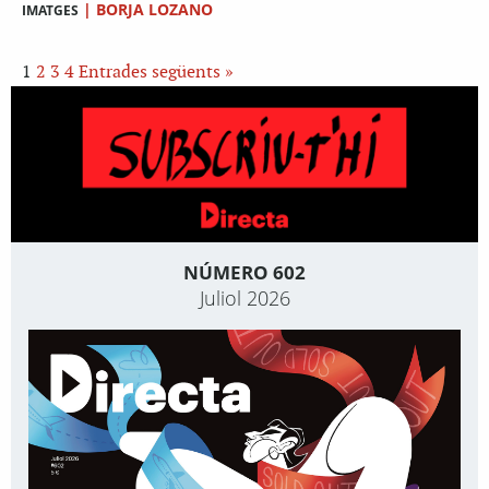
|
BORJA LOZANO
IMATGES
1
2
3
4
Entrades següents »
NÚMERO 602
Juliol 2026