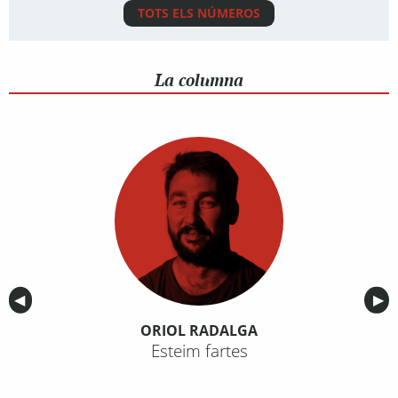
TOTS ELS NÚMEROS
La columna
Anterior
◀︎
Sig
▶︎
ORIOL RADALGA
Esteim fartes