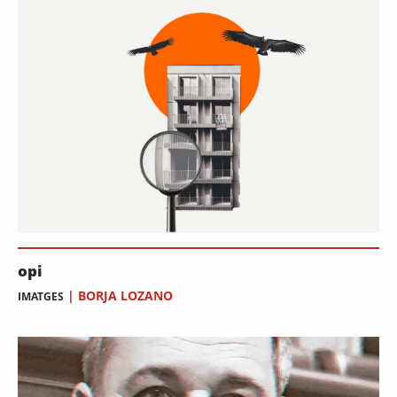
opi
|
BORJA LOZANO
IMATGES