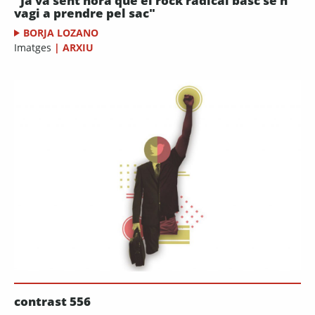
"Ja va sent hora que el rock radical basc se'n
vagi a prendre pel sac"
BORJA LOZANO
Imatges
|
ARXIU
contrast 556