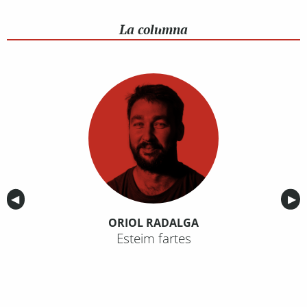
La columna
Anterior
◀︎
Sig
▶︎
ORIOL RADALGA
Esteim fartes