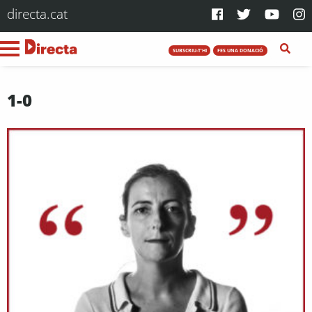
directa.cat
SUBSCRIU-T'HI
FES UNA DONACIÓ
1-0