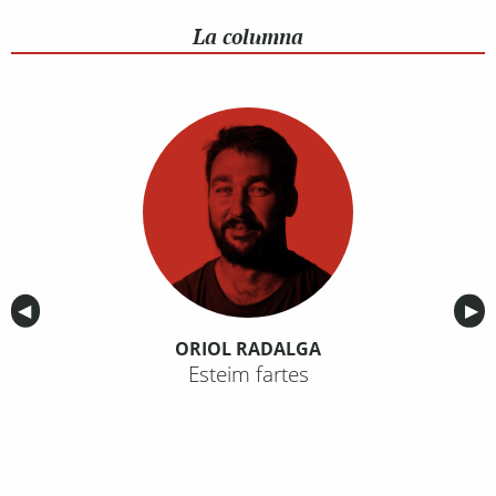
La columna
Anterior
◀︎
Sig
▶︎
ORIOL RADALGA
Esteim fartes