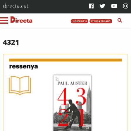
directa.cat
SUBSCRIU-T'HI
FES UNA DONACIÓ
4321